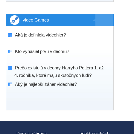
video Games
Aká je definícia videohier?
Kto vynašiel prvú videohru?
Prečo existujú videohry Harryho Pottera 1. až
4. ročníka, ktoré majú skutočných ľudí?
Aký je najlepší žáner videohier?
Dom a záhrada
Elektronických