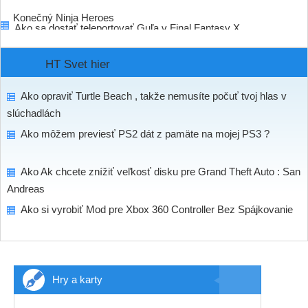
Konečný Ninja Heroes
Ako sa dostať teleportovať Guľa v Final Fantasy X
HT Svet hier
Ako opraviť Turtle Beach , takže nemusíte počuť tvoj hlas v
slúchadlách
Ako môžem previesť PS2 dát z pamäte na mojej PS3 ?
Ako Ak chcete znížiť veľkosť disku pre Grand Theft Auto : San
Andreas
Ako si vyrobiť Mod pre Xbox 360 Controller Bez Spájkovanie
Hry a karty