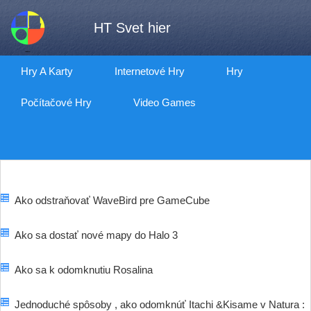
HT Svet hier
Hry A Karty
Internetové Hry
Hry
Počítačové Hry
Video Games
Ako odstraňovať WaveBird pre GameCube
Ako sa dostať nové mapy do Halo 3
Ako sa k odomknutiu Rosalina
Jednoduché spôsoby , ako odomknúť Itachi &Kisame v Natura :