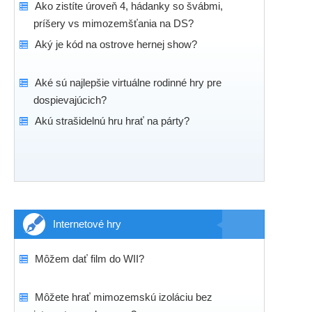
Ako zistíte úroveň 4, hádanky so švábmi,
príšery vs mimozemšťania na DS?
Aký je kód na ostrove hernej show?
Aké sú najlepšie virtuálne rodinné hry pre
dospievajúcich?
Akú strašidelnú hru hrať na párty?
Internetové hry
Môžem dať film do WII?
Môžete hrať mimozemskú izoláciu bez